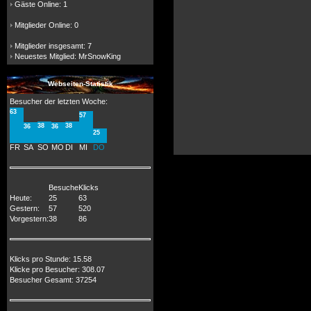
Gäste Online: 1
Mitglieder Online: 0
Mitglieder insgesamt: 7
Neuestes Mitglied:
MrSnowKing
Webseiten-Statistik
Besucher der letzten Woche:
63
57
38
38
36
36
25
FR
SA
SO
MO
DI
MI
DO
Besuche
Klicks
Heute:
25
63
Gestern:
57
520
Vorgestern:
38
86
Klicks pro Stunde: 15.58
Klicke pro Besucher: 308.07
Besucher Gesamt: 37254